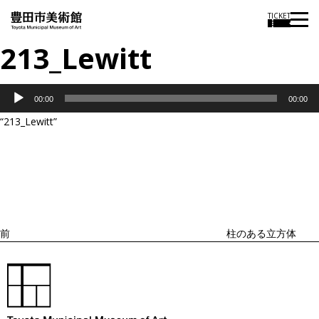
TICKET
213_Lewitt
音
00:00
00:00
声
“213_Lewitt”
プ
投
過
レ
稿
去
ナ
ー
ビ
の
ヤ
ゲ
投
ー
ー
稿
シ
ョ
前
柱のある立方体
ン