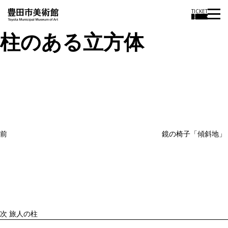
TICKET
柱のある立方体
投
過
稿
去
ナ
ビ
の
ゲ
投
ー
稿
シ
ョ
前
鏡の椅子「傾斜地」
ン
次
の
投
稿
次
旅人の柱