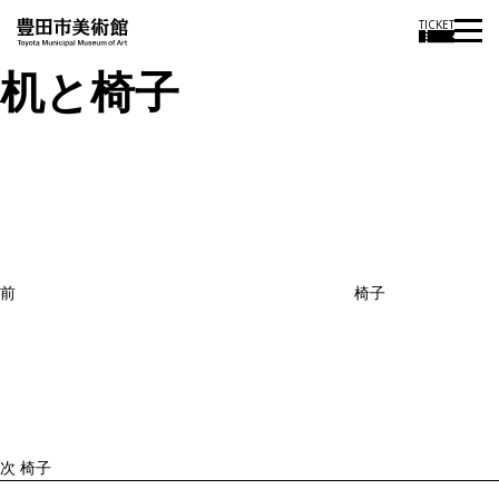
TICKET
机と椅子
投
過
稿
去
ナ
ビ
の
ゲ
投
ー
稿
シ
ョ
前
椅子
ン
次
の
投
稿
次
椅子