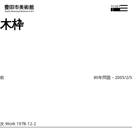
TICKET
木枠
投
過
稿
去
ナ
ビ
の
ゲ
投
ー
稿
シ
ョ
前
80年問題－2005/2/5
ン
次
の
投
稿
次
Work 1978-12-2