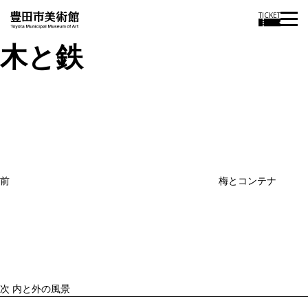
TICKET
木と鉄
投
過
稿
去
ナ
ビ
の
ゲ
投
ー
稿
シ
ョ
前
梅とコンテナ
ン
次
の
投
稿
次
内と外の風景