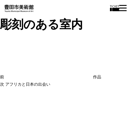
TICKET
彫刻のある室内
投
過
稿
去
ナ
ビ
の
ゲ
投
ー
稿
シ
ョ
前
作品
ン
次
次
アフリカと日本の出会い
の
投
稿