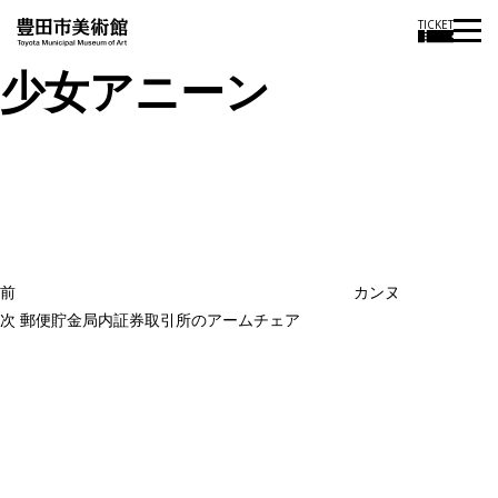
TICKET
少女アニーン
投
過
稿
去
ナ
ビ
の
ゲ
投
ー
稿
シ
ョ
前
カンヌ
ン
次
次
郵便貯金局内証券取引所のアームチェア
の
投
稿