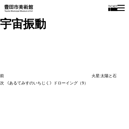
TICKET
宇宙振動
投
過
稿
去
ナ
ビ
の
ゲ
投
ー
稿
シ
ョ
前
火星:太陽と石
ン
次
次
《あるてみすのいちじく》ドローイング（9）
の
投
稿