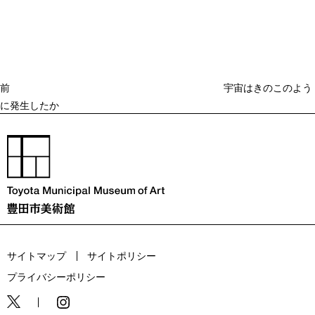
稿
去
ナ
ビ
の
ゲ
投
ー
稿
シ
ョ
前
宇宙はきのこのよう
ン
に発生したか
サイトマップ
サイトポリシー
プライバシーポリシー