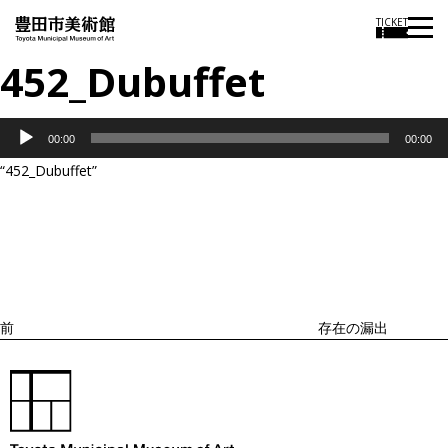
TICKET
452_Dubuffet
音
00:00
00:00
声
“452_Dubuffet”
プ
投
過
レ
稿
去
ナ
ー
ビ
の
ヤ
ゲ
投
ー
ー
稿
シ
ョ
前
存在の漏出
ン