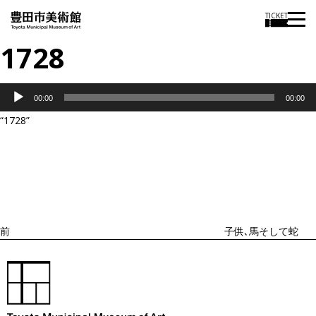
TICKET
1728
音
00:00
00:00
声
“1728”
プ
投
過
レ
稿
去
ナ
ー
ビ
の
ヤ
ゲ
投
ー
ー
稿
シ
ョ
前
子供､馬そして蛇
ン