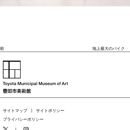
投
過
稿
去
ナ
ビ
の
ゲ
投
ー
稿
シ
ョ
前
地上最大のバイク
ン
サイトマップ
サイトポリシー
プライバシーポリシー