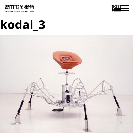
TICKET
kodai_3