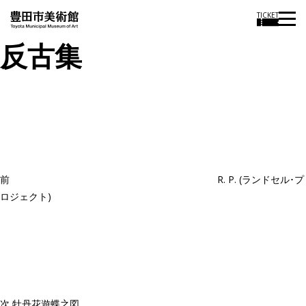
TICKET
反古集
投
過
稿
去
ナ
ビ
の
ゲ
投
ー
稿
シ
ョ
前
R. P. (ランドセル･プ
ン
ロジェクト)
次
の
投
稿
次
牡丹花遊蝶之図