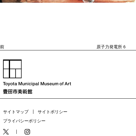
投
過
稿
去
ナ
ビ
の
ゲ
投
ー
稿
シ
ョ
前
原子力発電所 6
ン
サイトマップ
サイトポリシー
プライバシーポリシー