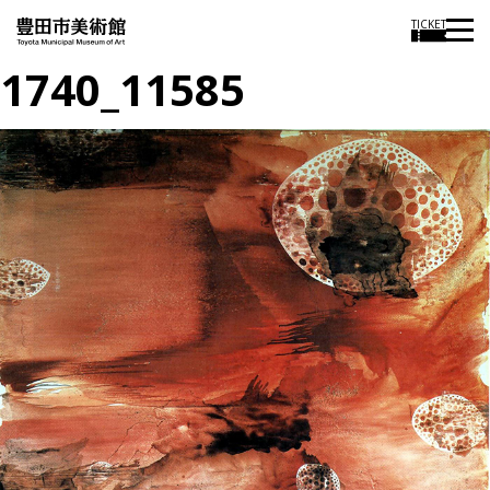
TICKET
1740_11585