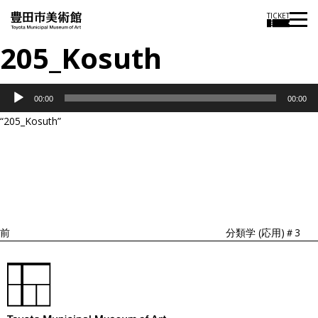
TICKET
205_Kosuth
音
00:00
00:00
声
“205_Kosuth”
プ
投
過
レ
稿
去
ナ
ー
ビ
の
ヤ
ゲ
投
ー
ー
稿
シ
ョ
前
分類学 (応用)＃3
ン