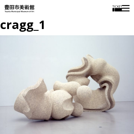
TICKET
cragg_1