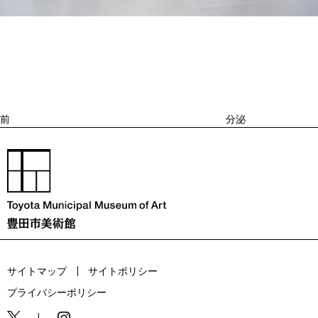
投
過
稿
去
ナ
ビ
の
ゲ
投
ー
稿
シ
ョ
前
分泌
ン
サイトマップ
サイトポリシー
プライバシーポリシー