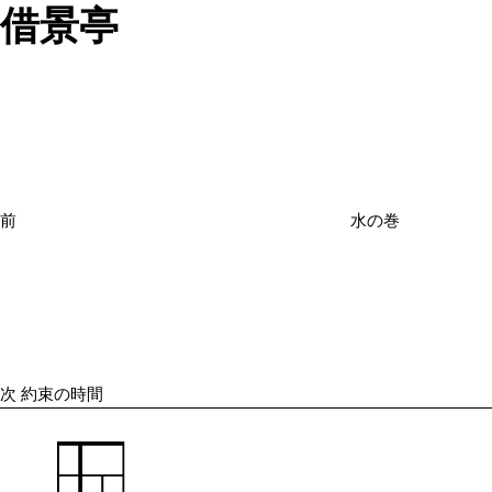
借景亭
投
過
稿
去
ナ
の
ビ
投
ゲ
ー
稿
シ
前
水の巻
ョ
次
ン
の
投
稿
次
約束の時間