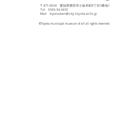
〒471-0034 愛知県豊田市小坂本町8丁目5番地1
Tel 0565-34-6610
Mail bijutsukan@city.toyota.aichi.jp
©️Toyota municipal museum of art all rights reserved.