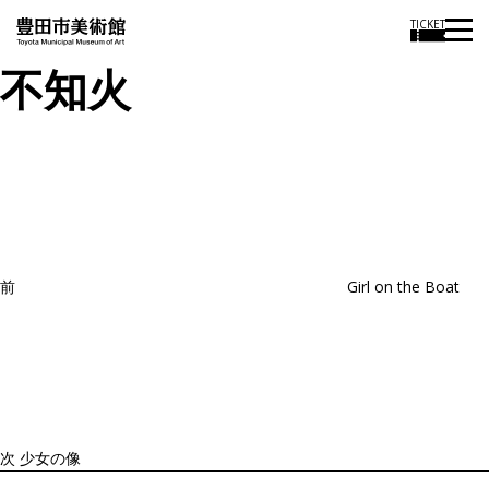
TICKET
不知火
投
過
稿
去
ナ
ビ
の
ゲ
投
ー
稿
シ
ョ
前
Girl on the Boat
ン
次
の
投
稿
次
少女の像