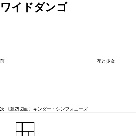
ワイドダンゴ
投
過
稿
去
ナ
の
ビ
投
ゲ
ー
稿
シ
前
花と少女
ョ
次
ン
の
投
稿
次
〔建築図面〕キンダー・シンフォニーズ