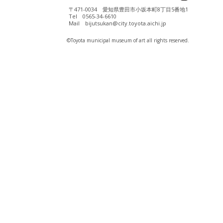
〒471-0034 愛知県豊田市小坂本町8丁目5番地1
Tel 0565-34-6610
Mail bijutsukan@city.toyota.aichi.jp
©️Toyota municipal museum of art all rights reserved.