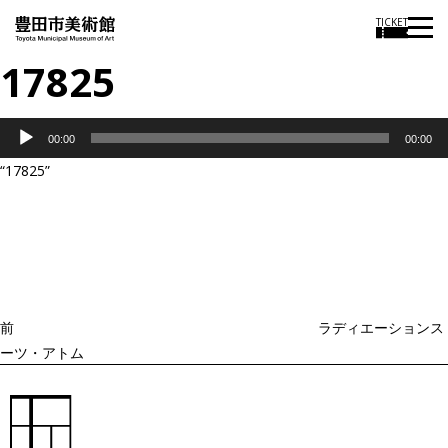
TICKET
17825
音
00:00
00:00
声
“17825”
プ
投
過
レ
稿
去
ナ
ー
ビ
の
ヤ
ゲ
投
ー
ー
稿
シ
ョ
前
ラディエーションス
ン
ーツ・アトム