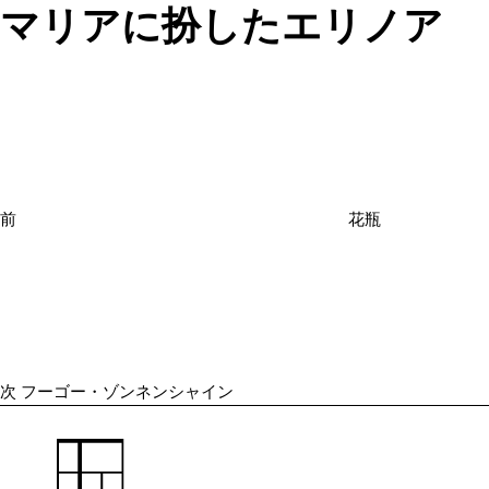
マリアに扮したエリノア
投
過
稿
去
ナ
の
ビ
投
ゲ
ー
稿
シ
前
花瓶
ョ
次
ン
の
投
稿
次
フーゴー・ゾンネンシャイン