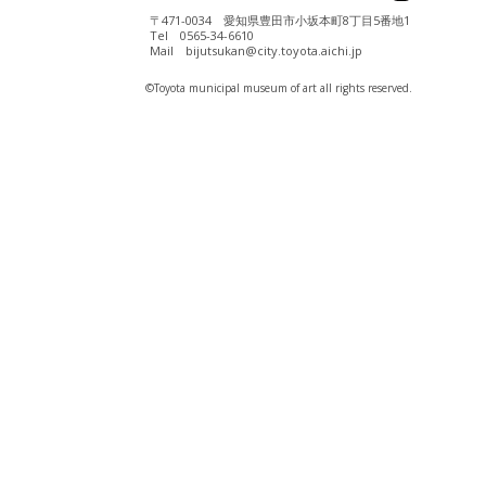
〒471-0034 愛知県豊田市小坂本町8丁目5番地1
Tel 0565-34-6610
Mail bijutsukan@city.toyota.aichi.jp
©️Toyota municipal museum of art all rights reserved.