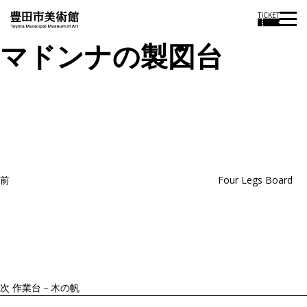
TICKET
マドンナの製図台
投
過
稿
去
ナ
ビ
の
ゲ
投
ー
稿
シ
ョ
前
Four Legs Board
ン
次
の
投
稿
次
作業台－木の帆