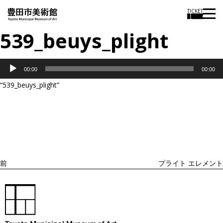
TICKET
539_beuys_plight
音
00:00
00:00
声
“539_beuys_plight”
プ
投
過
レ
稿
去
ナ
ー
ビ
の
ヤ
ゲ
投
ー
ー
稿
シ
ョ
前
プライト エレメント
ン