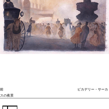
投
過
稿
去
ナ
ビ
の
ゲ
投
ー
稿
シ
ョ
前
ピカデリー・サーカ
ン
スの夜景