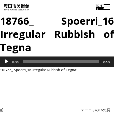
TICKET
18766_ Spoerri_16
Irregular Rubbish of
Tegna
音
00:00
00:00
声
“18766_ Spoerri_16 Irregular Rubbish of Tegna”
プ
投
過
レ
稿
去
ナ
ー
ビ
の
ヤ
ゲ
投
ー
ー
稿
シ
ョ
前
テーニャの16の廃
ン