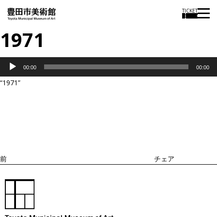
TICKET
1971
音
00:00
00:00
声
“1971”
プ
投
過
レ
稿
去
ナ
ー
ビ
の
ヤ
ゲ
投
ー
ー
稿
シ
ョ
前
チェア
ン