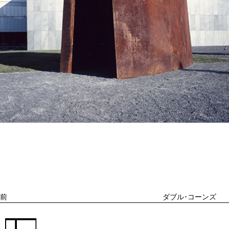
投
過
稿
去
ナ
ビ
の
ゲ
投
ー
稿
シ
ョ
前
ダブル･コーンズ
ン