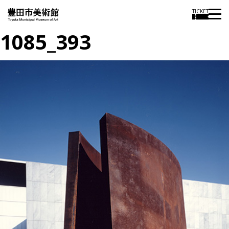
TICKET
1085_393