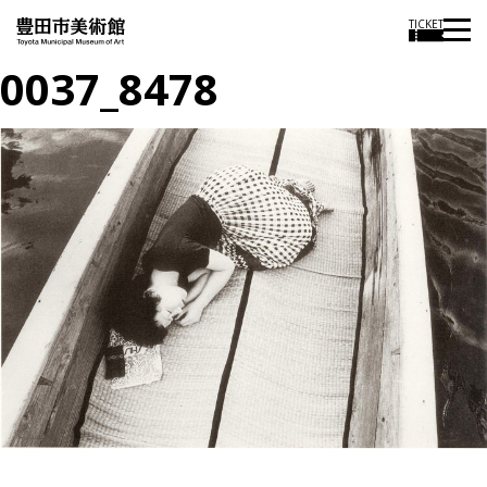
TICKET
0037_8478
投
過
稿