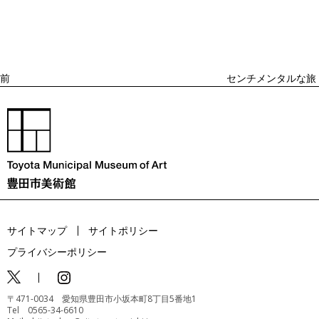
去
ナ
ビ
の
ゲ
投
ー
稿
シ
ョ
前
センチメンタルな旅
ン
サイトマップ
サイトポリシー
プライバシーポリシー
〒471-0034 愛知県豊田市小坂本町8丁目5番地1
Tel 0565-34-6610