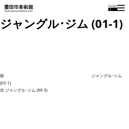
TICKET
ジャングル･ジム (01-1)
投
過
稿
去
ナ
ビ
の
ゲ
投
ー
稿
シ
ョ
前
ジャングル･ジム
ン
(03-1)
次
次
ジャングル･ジム (99-3)
の
投
稿