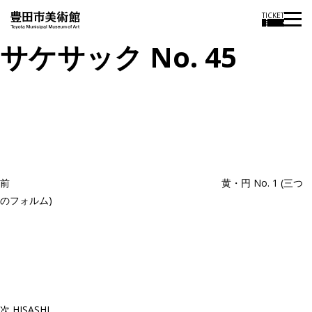
TICKET
サケサック No. 45
投
過
稿
去
ナ
ビ
の
ゲ
投
ー
稿
シ
ョ
前
黄・円 No. 1 (三つ
ン
のフォルム)
次
の
投
稿
次
HISASHI