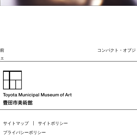
投
過
稿
去
ナ
ビ
の
ゲ
投
ー
稿
シ
ョ
前
コンパクト・オブジ
ン
ェ
サイトマップ
サイトポリシー
プライバシーポリシー