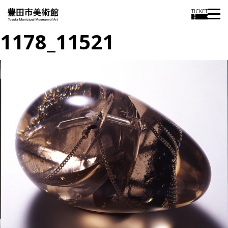
TICKET
1178_11521