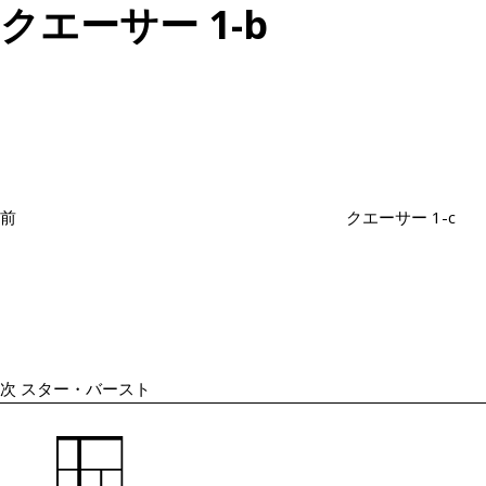
クエーサー 1-b
投
過
稿
去
ナ
の
ビ
投
ゲ
ー
稿
シ
前
クエーサー 1-c
ョ
次
ン
の
投
稿
次
スター・バースト