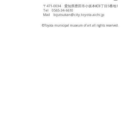
〒471-0034 愛知県豊田市小坂本町8丁目5番地1
Tel 0565-34-6610
Mail bijutsukan@city.toyota.aichi.jp
©️Toyota municipal museum of art all rights reserved.