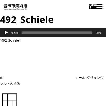
TICKET
492_Schiele
音
00:00
00:00
声
“492_Schiele”
プ
投
過
レ
稿
去
ナ
ー
ビ
の
ヤ
ゲ
投
ー
ー
稿
シ
ョ
前
カール･グリュンヴ
ン
ァルトの肖像