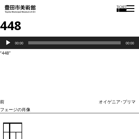
TICKET
448
音
00:00
00:00
声
“448”
プ
投
過
レ
稿
去
ナ
ー
ビ
の
ヤ
ゲ
投
ー
ー
稿
シ
ョ
前
オイゲニア･プリマ
ン
フェージの肖像