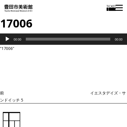
TICKET
17006
音
00:00
00:00
声
“17006”
プ
投
過
レ
稿
去
ナ
ー
ビ
の
ヤ
ゲ
投
ー
ー
稿
シ
ョ
前
イエスタデイズ・サ
ン
ンドイッチ 5