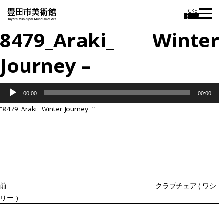
TICKET
8479_Araki_ Winter
Journey –
音
00:00
00:00
声
“8479_Araki_ Winter Journey -“
プ
投
過
レ
稿
去
ナ
ー
ビ
の
ヤ
ゲ
投
ー
ー
稿
シ
ョ
前
クラブチェア ( ワシ
ン
リー )