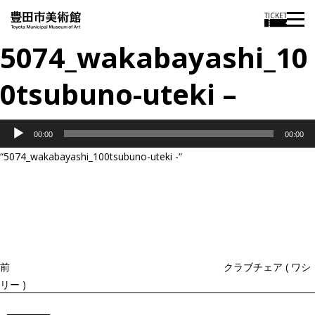
TICKET
5074_wakabayashi_10
0tsubuno-uteki –
音
00:00
00:00
声
“5074_wakabayashi_100tsubuno-uteki -“
プ
投
過
レ
稿
去
ナ
ー
ビ
の
ヤ
ゲ
投
ー
ー
稿
シ
ョ
前
クラブチェア ( ワシ
ン
リー )