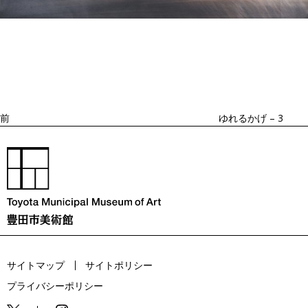
投
過
稿
去
ナ
ビ
の
ゲ
投
ー
稿
シ
ョ
前
ゆれるかげ – 3
ン
サイトマップ
サイトポリシー
プライバシーポリシー