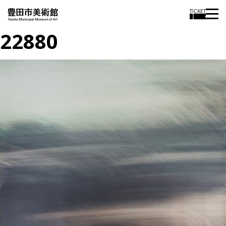
TICKET
22880