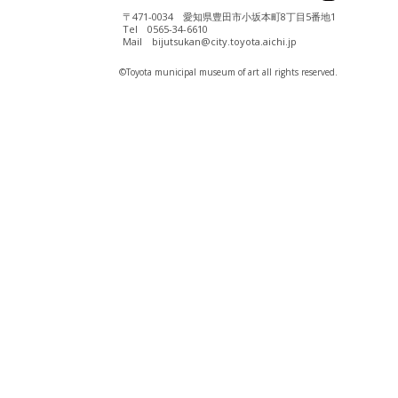
〒471-0034 愛知県豊田市小坂本町8丁目5番地1
Tel 0565-34-6610
Mail bijutsukan@city.toyota.aichi.jp
©️Toyota municipal museum of art all rights reserved.