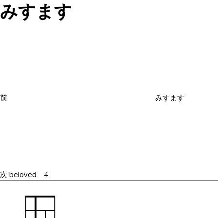
みすます
投
過
稿
去
ナ
の
ビ
投
ゲ
ー
稿
シ
前
みすます
ョ
次
ン
の
投
稿
次
beloved 4