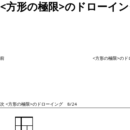
<方形の極限>のドローイング
投
過
稿
去
ナ
の
ビ
投
ゲ
ー
稿
シ
前
<方形の極限>のドロ
ョ
次
ン
の
投
稿
次
<方形の極限>のドローイング 8/24