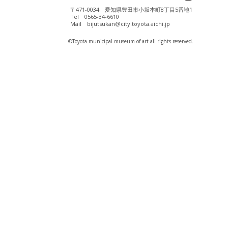
〒471-0034 愛知県豊田市小坂本町8丁目5番地1
Tel 0565-34-6610
Mail bijutsukan@city.toyota.aichi.jp
©️Toyota municipal museum of art all rights reserved.