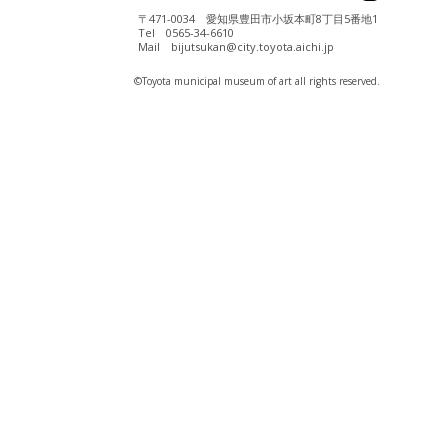
〒471-0034 愛知県豊田市小坂本町8丁目5番地1
Tel 0565-34-6610
Mail bijutsukan@city.toyota.aichi.jp
©️Toyota municipal museum of art all rights reserved.