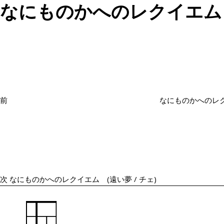
なにものかへのレクイエム (
投
過
稿
去
ナ
の
ビ
投
ゲ
ー
稿
シ
前
なにものかへのレ
ョ
次
ン
の
投
稿
次
なにものかへのレクイエム (遠い夢 / チェ)