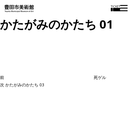
TICKET
かたがみのかたち 01
投
過
稿
去
ナ
ビ
の
ゲ
投
ー
稿
シ
ョ
前
死ゲル
ン
次
次
かたがみのかたち 03
の
投
稿