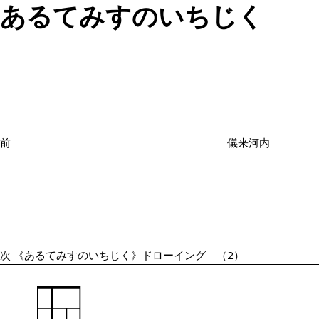
あるてみすのいちじく
投
過
稿
去
ナ
の
ビ
投
ゲ
ー
稿
シ
前
儀来河内
ョ
次
ン
の
投
稿
次
《あるてみすのいちじく》ドローイング （2）