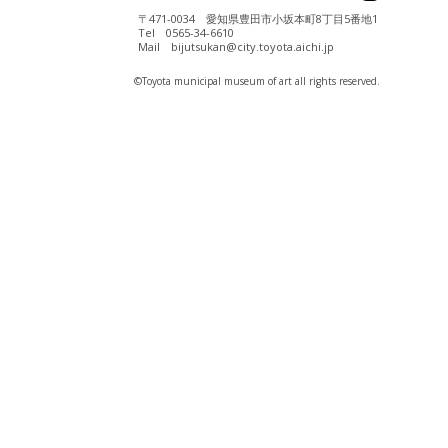
〒471-0034 愛知県豊田市小坂本町8丁目5番地1
Tel 0565-34-6610
Mail bijutsukan@city.toyota.aichi.jp
©️Toyota municipal museum of art all rights reserved.