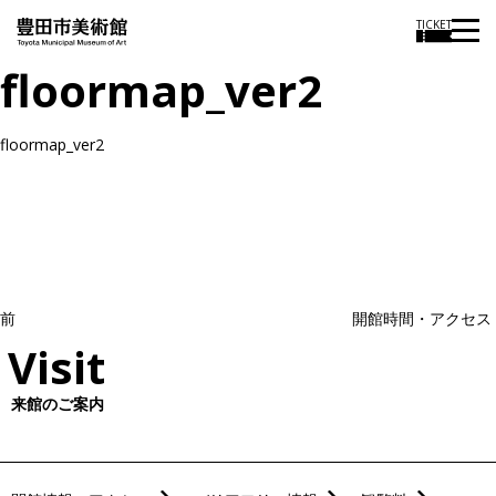
TICKET
floormap_ver2
floormap_ver2
投
過
稿
去
ナ
ビ
の
ゲ
投
ー
稿
シ
ョ
前
開館時間・アクセス
ン
Visit
来館のご案内