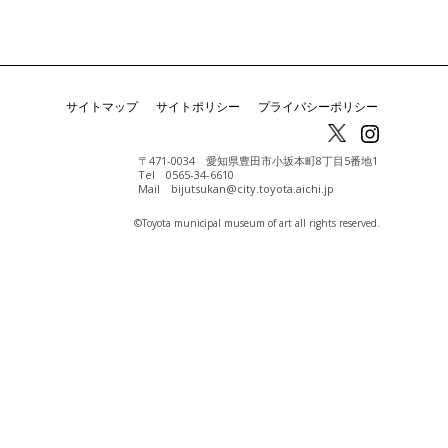
サイトマップ
サイトポリシー
プライバシーポリシー
〒471-0034 愛知県豊田市小坂本町8丁目5番地1
Tel 0565-34-6610
Mail bijutsukan@city.toyota.aichi.jp
©️Toyota municipal museum of art all rights reserved.