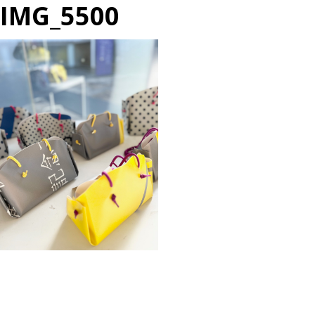
IMG_5500
投
過
稿
去
ナ
の
ビ