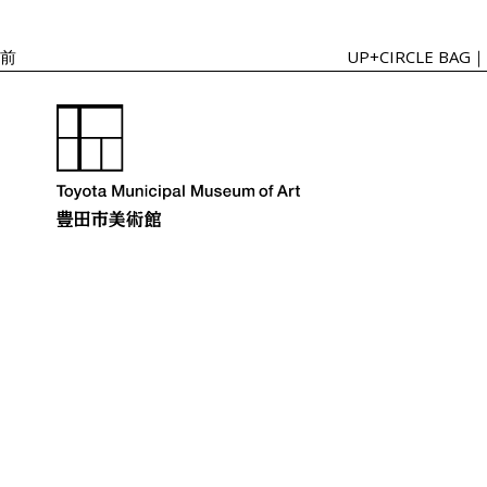
投
ゲ
ー
稿
シ
前
UP+CIRCLE 
ョ
ン