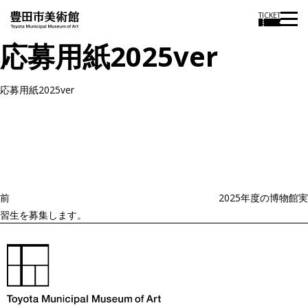
TICKET
応募用紙2025ver
応募用紙2025ver
投
過
稿
去
ナ
ビ
の
ゲ
投
ー
稿
シ
ョ
前
2025年度の博物館実
ン
習生を募集します。