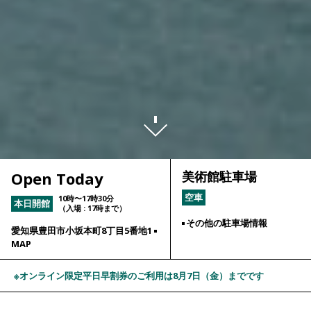
Open Today
美術館駐車場
空車
10時〜17時30分
本日開館
（入場 : 17時まで）
その他の駐車場情報
愛知県豊田市小坂本町8丁目5番地1
MAP
※オンライン限定平日早割券のご利用は8月7日（金）までです