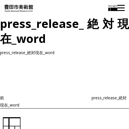
TICKET
press_release_絶対現
在_word
press_release_絶対現在_word
投
過
稿
去
ナ
ビ
の
ゲ
投
ー
稿
シ
ョ
前
press_release_絶対
ン
現在_word