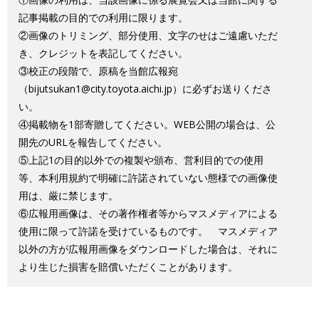
記事掲載の目的での利用に限ります。
②画像のトリミング、部分使用、文字のせはご遠慮いただ
き、クレジットを表記してください。
③校正の段階で、原稿を当館広報宛
（bijutsukan1@city.toyota.aichi.jp）に必ずお送りくださ
い。
④掲載物を1部寄贈してください。WEB公開の場合は、公
開先のURLを報告してください。
⑤上記1の目的以外での複製や頒布、営利目的での使用
等、本利用規約で明確に許諾されていない態様での画像使
用は、厳に禁じます。
⑥広報用画像は、その著作権者等からマスメディアによる
使用に限って許諾を受けているものです。 マスメディア
以外の方が広報用画像をダウンロードした場合は、それに
より生じた損害を賠償いただくことがあります。