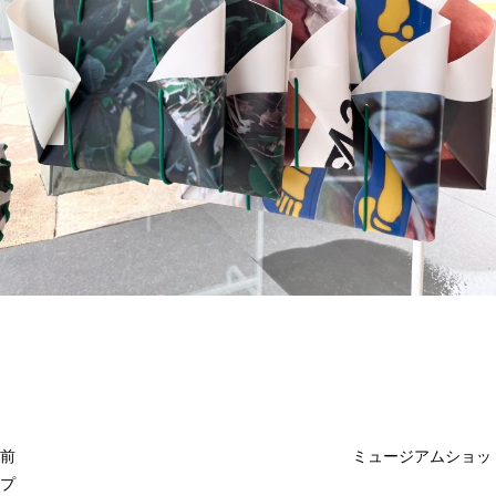
投
過
稿
去
ナ
ビ
の
ゲ
投
ー
稿
シ
ョ
前
ミュージアムショッ
ン
プ